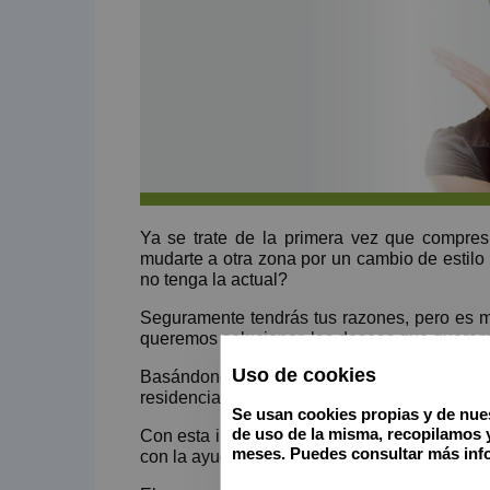
Ya se trate de la primera vez que compres
mudarte a otra zona por un cambio de estilo 
no tenga la actual?
Seguramente tendrás tus razones, pero es m
queremos solucionar, los deseos que querem
Uso de cookies
Basándonos en ello, empecemos por elabora
residencial. Buscando siempre definir con la 
Se usan cookies propias y de nues
de uso de la misma, recopilamos 
Con esta información ya se puede empezar e
meses. Puedes consultar más info
con la ayuda de un profesional. Un profesiona