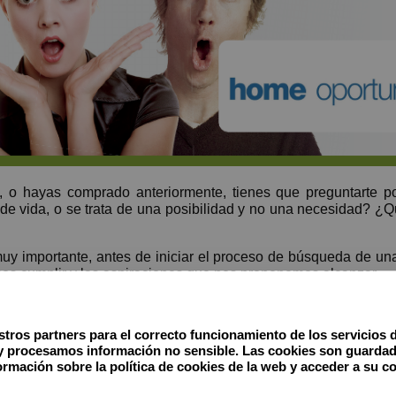
, o hayas comprado anteriormente, tienes que preguntarte p
de vida, o se trata de una posibilidad y no una necesidad? ¿Q
uy importante, antes de iniciar el proceso de búsqueda de una
os cumplir y las aspiraciones que nos proponemos alcanzar.
r un modelo de vivienda, ya sea en el centro de la ciudad
mayor precisión posible zonas y características, así como estab
tros partners para el correcto funcionamiento de los servicios 
y procesamos información no sensible. Las cookies son guardad
l proceso de búsqueda, algo que puedes hacer por ti mismo si
rmación sobre la política de cookies de la web y acceder a su c
l, desde luego, te ahorrará tiempo y dinero.