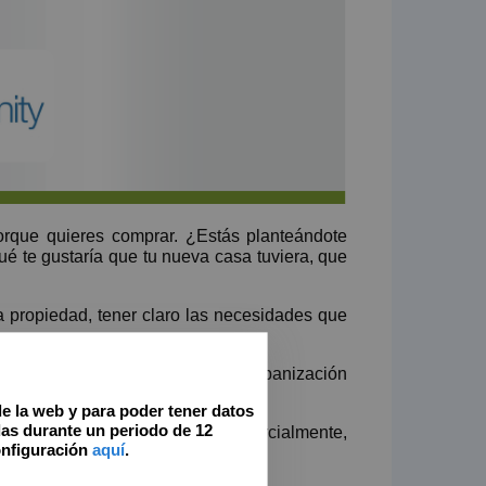
orque quieres comprar. ¿Estás planteándote
ué te gustaría que tu nueva casa tuviera, que
 propiedad, tener claro las necesidades que
, en la periferia o en alguna urbanización
lecer un rango de precios.
de la web y para poder tener datos
as durante un periodo de 12
mplemente o contando, total o parcialmente,
onfiguración
aquí
.