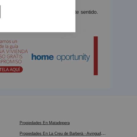
obiliariosqye te ayudarán en este sentido.
o lo olvides.
 búsqueda.
Propiedades En Matadepera
Propiedades En La Creu de Barberà - Avinguda - Eixample