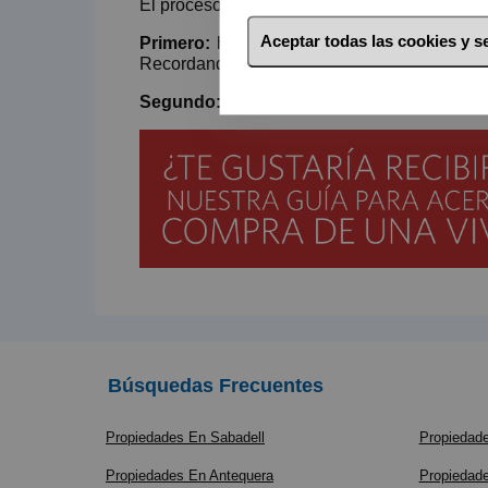
El proceso lógico de búsqueda es:
Aceptar todas las cookies y 
Primero:
hacer una prospección de como est
Recordando siempre aplicar el índice correcto
Segundo:
visita la zona elegida y seleccio
Búsquedas Frecuentes
Propiedades En Sabadell
Propiedade
Propiedades En Antequera
Propiedade