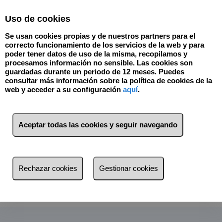
Select Language
▼
Uso de cookies
Se usan cookies propias y de nuestros partners para el
correcto funcionamiento de los servicios de la web y para
poder tener datos de uso de la misma, recopilamos y
procesamos información no sensible. Las cookies son
guardadas durante un periodo de 12 meses. Puedes
consultar más información sobre la política de cookies de la
web y acceder a su configuración
aquí
.
¿Te gustaría recibir GRATIS una completa guía
para comprar tu vivienda PASO A PASO?
Aceptar todas las cookies y seguir navegando
Si has decidido o estás pensando en comprar tu casa debes
asegurarte de conseguir hacer la mejor operación. Ahora puedes
Rechazar cookies
Gestionar cookies
DESCARGAR GRATIS
nuestra guía en la que te contaremos paso a
paso cómo no cometer errores en una de la operaciones más
importantes de tu vida.