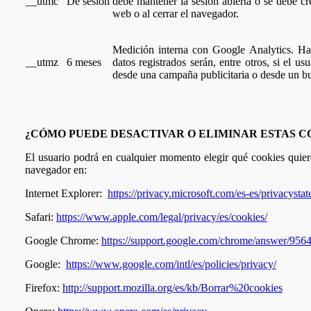
__utmc
De sesión
debe mantener la sesión abierta o se debe c
web o al cerrar el navegador.
Medición interna con Google Analytics. Habi
__utmz
6 meses
datos registrados serán, entre otros, si el us
desde una campaña publicitaria o desde un bus
¿CÓMO PUEDE DESACTIVAR O ELIMINAR ESTAS C
El usuario podrá en cualquier momento elegir qué cookies quiere
navegador en:
Internet Explorer:
https://privacy.microsoft.com/es-es/privacysta
Safari:
https://www.apple.com/legal/privacy/es/cookies/
Google Chrome:
https://support.google.com/chrome/answer/95
Google:
https://www.google.com/intl/es/policies/privacy/
Firefox:
http://support.mozilla.org/es/kb/Borrar%20cookies