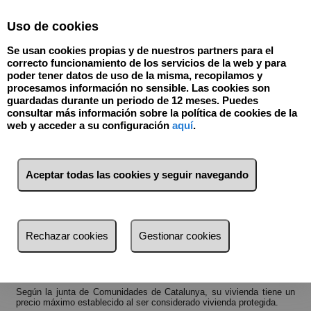
Select Language
▼
Uso de cookies
Se usan cookies propias y de nuestros partners para el
correcto funcionamiento de los servicios de la web y para
poder tener datos de uso de la misma, recopilamos y
procesamos información no sensible. Las cookies son
guardadas durante un periodo de 12 meses. Puedes
consultar más información sobre la política de cookies de la
web y acceder a su configuración
aquí
.
Propietarios de VPOs (Vivienda Protegida)
⏪
VOLVER
Aceptar todas las cookies y seguir navegando
Rechazar cookies
Gestionar cookies
Según la junta de Comunidades de Catalunya, su vivienda tiene un
precio máximo establecido al ser considerado vivienda protegida.