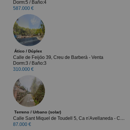
Dorm:5
/
Baño:4
587.000 €
Ático / Dúplex
Calle de Feijóo 39, Creu de Barberà - Venta
Dorm:3
/
Baño:3
310.000 €
Terreno / Urbano (solar)
Calle Sant Miquel de Toudell 5, Ca n'Avellaneda - Can Font, Castellar del Vallès - Venta
87.000 €